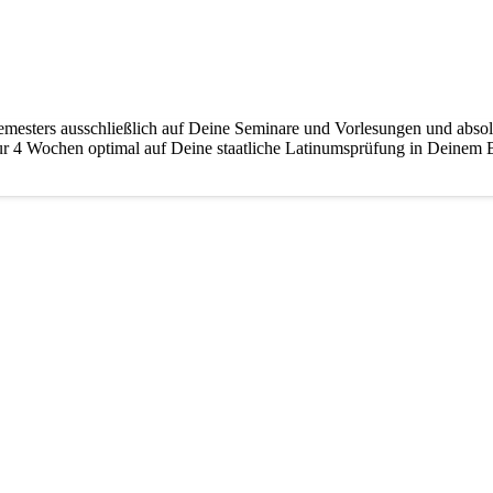
emesters ausschließlich auf Deine Seminare und Vorlesungen und abso
nur 4 Wochen optimal auf Deine staatliche Latinumsprüfung in Deinem
 Schritt für Schritt auf Deine Latinumsprüfung in Deinem Bundesland vo
. Wir zeigen Dir, wie Du den Prüfungstext schnell und richtig übersetz
Spare Zeit – komm zur Academia Linguae
Latein-Intensivkurse
Frankfurt
,
Hamburg
,
Köln
,
Leipzig
,
Mainz
,
München
,
Münster
,
Wien
(Österreich) und
Zürich
(Schweiz)