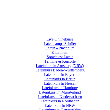
Live Onlinekurse
Lateincamps Schüler
Latein – Nachhilfe
E-Latinum
Sprachtest Latein
Termine & Kursorte
Lateinkurs in Arnsberg (NRW)
Lateinkurs Baden-Württemberg
Lateinkurs in Bayern
Lateinkurs in Berlin
Lateinkurs in Hessen
Lateinkurs in Hamburg
Lateinkurs im Münsterland
Lateinkurs in Niedersachsen
Lateinkurs in Nordbaden
Lateinkurs in NRW
Lateinkurs in Ostwestfalen