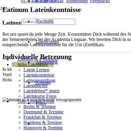
0172-6461628
E-Latinum
E-Mail
Anmeldung
Feedbacks
Latinum Lateinkenntnisse
Nachhilfe
Latinum/ Lateinkenntnisse
Bei uns sparst du jede Menge Zeit. Konzentriere Dich während des S
der Semesterferien bei der Academia Linguae. Wir bereiten Dich in 
Lateincamps
entsprechende Lateinkenntnisse für die Uni (Zertifikat).
Individuelle Betreuung
Latinum in 4 Wochen
Anmeldung
Infos Lateinkurs
In kleinen Lerngruppen bereiten Dich unsere erfahrenen Lateinlehrer
Latein Lernen
Vordergrund. Gelernt wird nur das, was in der Prüfung auch dran kommt
Lateinkenntnisse
Hohe Erfolgsquoten seit 15 Jahren.
Latinumsprüfung
Kontakt
Lateinbücher
Lateinlehrer* innen
Lateinkurse Fotos
Orte/Termine/Preise
Fotos
Berlin & Termine
Dortmund & Termine
Berlin
,
Frankfurt & Termine
Hamburg & Termine
Hannover & Termine