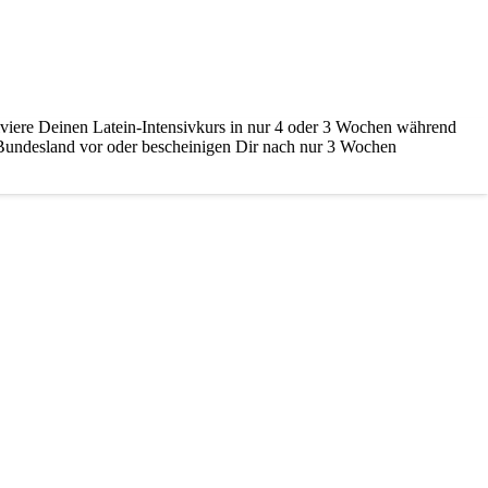
lviere Deinen Latein-Intensivkurs in nur 4 oder 3 Wochen während
 Bundesland vor oder bescheinigen Dir nach nur 3 Wochen
r. Individuelle Betreuung und effektives Lernen stehen dabei im
t und verzichten dabei auf alles, was nicht prüfungsrelevant ist.
Stuttgart