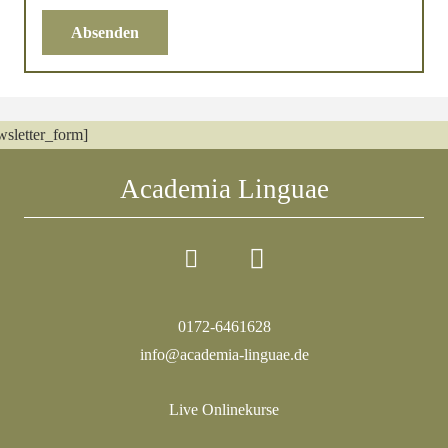
Absenden
wsletter_form]
Academia Linguae
0172-6461628
info@academia-linguae.de
Live Onlinekurse