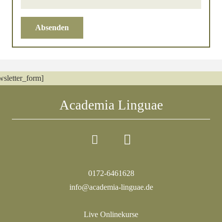
Absenden
wsletter_form]
Academia Linguae
0172-6461628
info@academia-linguae.de
Live Onlinekurse